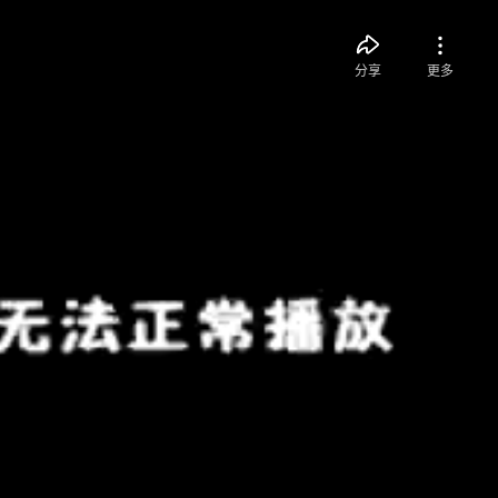
分享
更多