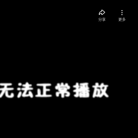
分享
更多