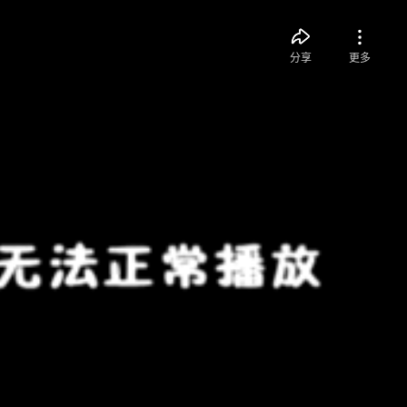
分享
更多