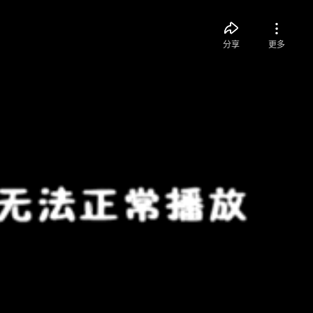
分享
更多