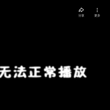
分享
更多