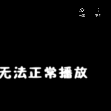
分享
更多