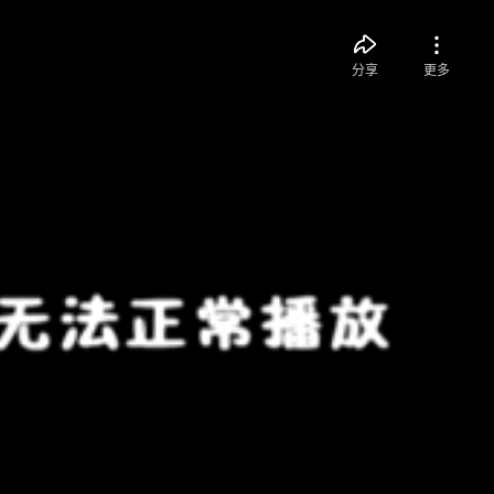
分享
更多