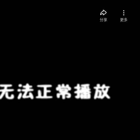
分享
更多