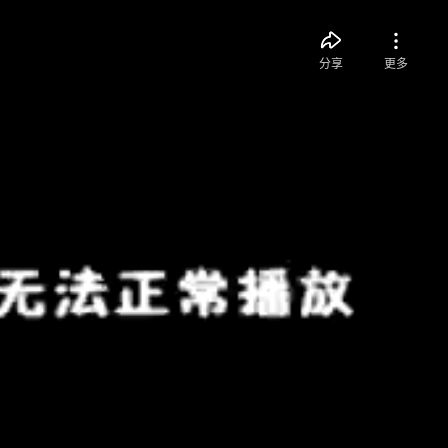
分享
更多