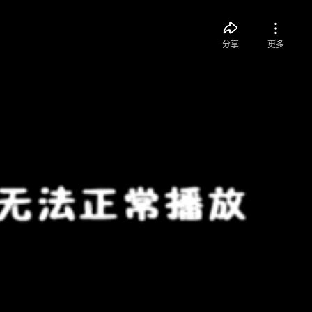
分享
更多