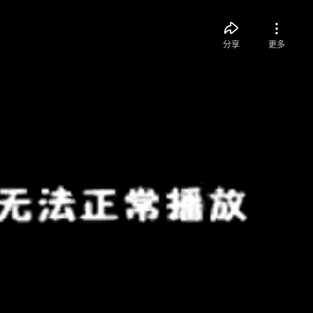
分享
更多