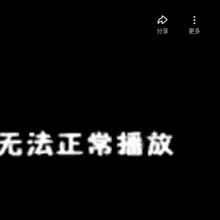
分享
更多