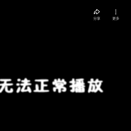
分享
更多