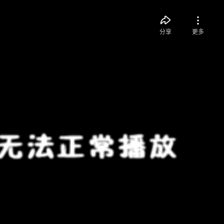
分享
更多