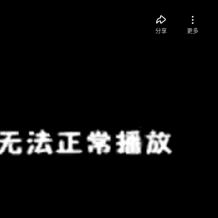
分享
更多