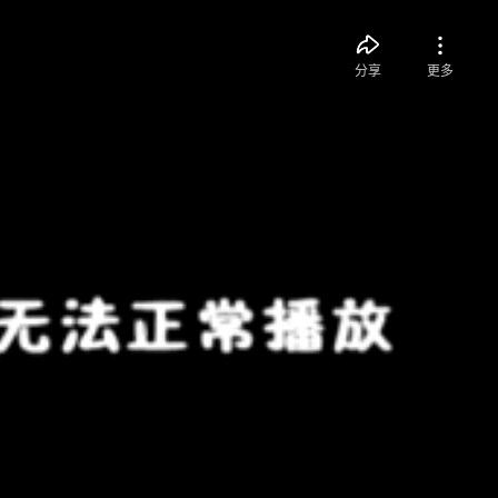
分享
更多