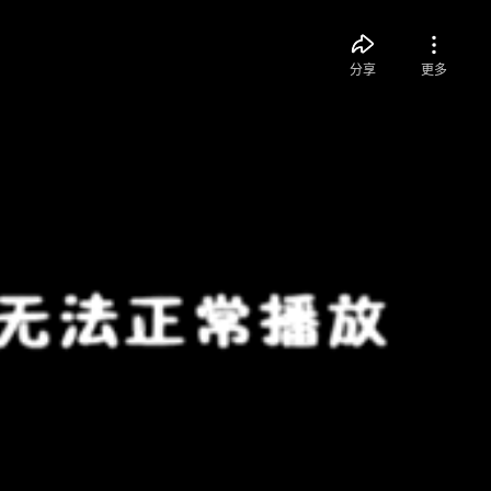
分享
更多