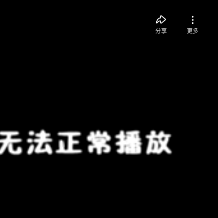
分享
更多