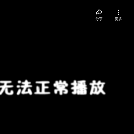
分享
更多