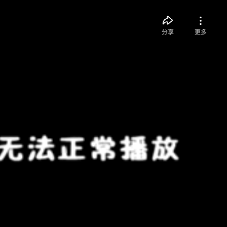
分享
更多