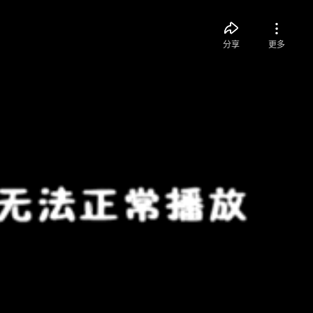
分享
更多