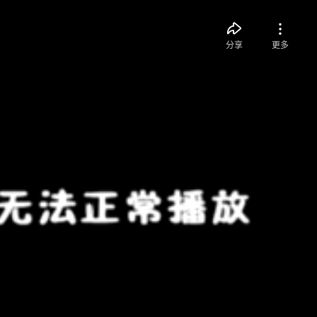
分享
更多