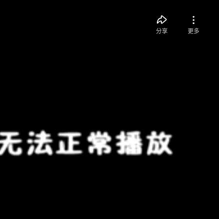
分享
更多