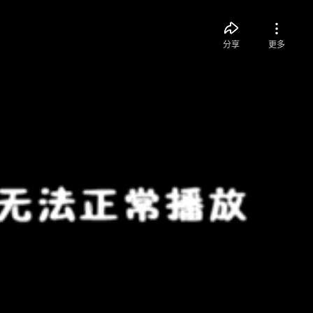
分享
更多