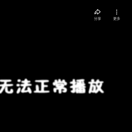
分享
更多