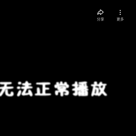
分享
更多