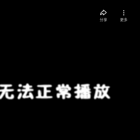
分享
更多