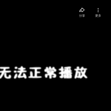
分享
更多