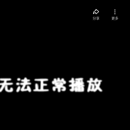
分享
更多