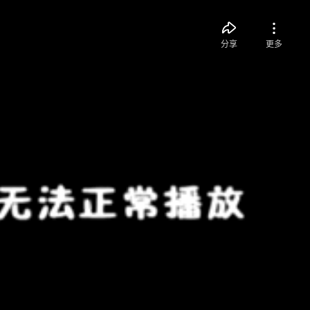
分享
更多