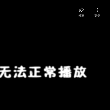
分享
更多