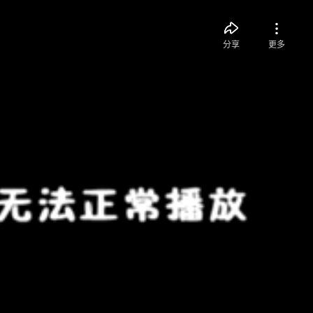
分享
更多