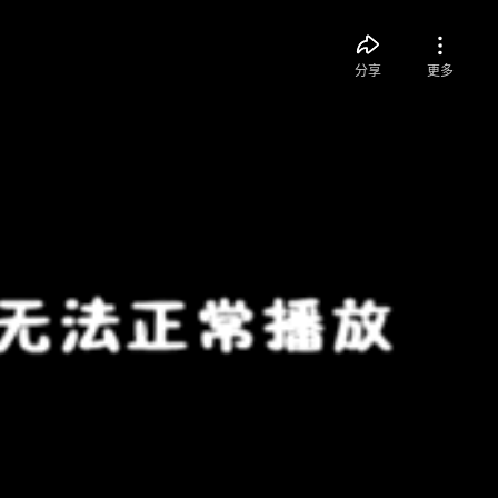
分享
更多