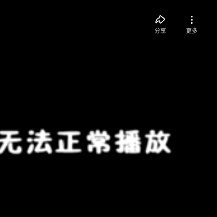
分享
更多