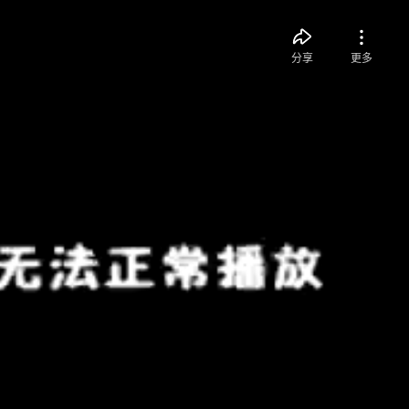
分享
更多